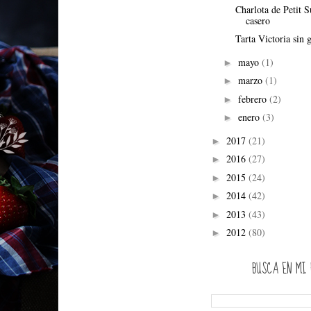
Charlota de Petit S
casero
Tarta Victoria sin 
mayo
(1)
►
marzo
(1)
►
febrero
(2)
►
enero
(3)
►
2017
(21)
►
2016
(27)
►
2015
(24)
►
2014
(42)
►
2013
(43)
►
2012
(80)
►
BUSCA EN MI 