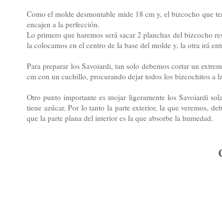
Como el molde desmontable mide 18 cm y, el bizcocho que teng
encajen a la perfección.
Lo primero que haremos será sacar 2 planchas del bizcocho rese
la colocamos en el centro de la base del molde y, la otra irá ent
Para preparar los Savoiardi, tan solo debemos cortar un extrem
cm con un cuchillo, procurando dejar todos los bizcochitos a l
Otro punto importante es mojar ligeramente los Savoiardi solam
tiene azúcar. Por lo tanto la parte exterior, la que veremos, d
que la parte plana del interior es la que absorbe la humedad.