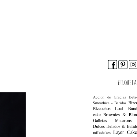
ETIQUETA
Acción de Gracias
Bebi
Bizc
Smoothies - Batidos
Bizcochos - Loaf - Bun
cake
Brownies & Blon
Galletas - Macarons 
Dulces
Helados & Batid
Layer Cake
milkshakes