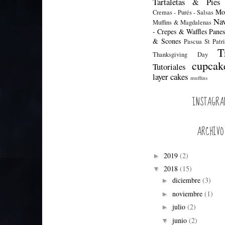
Tartaletas & Pies
Mol
Cremas - Purés - Salsas
Nav
Muffins & Magdalenas
- Crepes & Waffles
Pane
& Scones
Pascua
St Patr
T
Thanksgiving Day
cupcak
Tutoriales
layer cakes
muffins
INSTAGRA
ARCHIVO
2019
(2)
►
2018
(15)
▼
diciembre
(3)
►
noviembre
(1)
►
julio
(2)
►
junio
(2)
▼