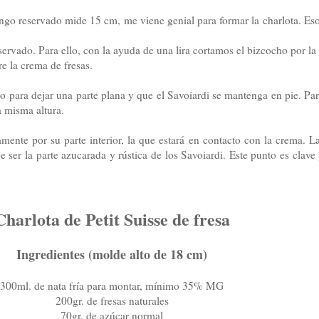
o reservado mide 15 cm, me viene genial para formar la charlota. Esos
rvado. Para ello, con la ayuda de una lira cortamos el bizcocho por la
re la crema de fresas.
o para dejar una parte plana y que el Savoiardi se mantenga en pie. Pa
a misma altura.
ente por su parte interior, la que estará en contacto con la crema. La 
ebe ser la parte azucarada y rústica de los Savoiardi. Este punto es clav
Charlota de Petit Suisse de fresa
Ingredientes (molde alto de 18 cm)
300ml. de nata fría para montar, mínimo 35% MG
200gr. de fresas naturales
70gr. de azúcar normal