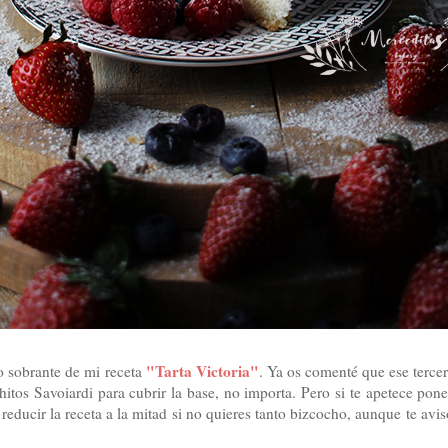
"Tarta Victoria"
o sobrante de mi receta
. Ya os comenté que ese tercer
ochitos Savoiardi para cubrir la base, no importa. Pero si te apetece p
reducir la receta a la mitad si no quieres tanto bizcocho, aunque te avi